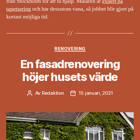
från Stockholm för att få hjälp. Målaren är
expert på
tapetsering
och har dessutom vana, så jobbet blir gjort på
kortast möjliga tid.
Kategorier
RENOVERING
En fasadrenovering
höjer husets värde
Av
Redaktion
15 januari, 2021
Inläggsförfattare
Inläggsdatum