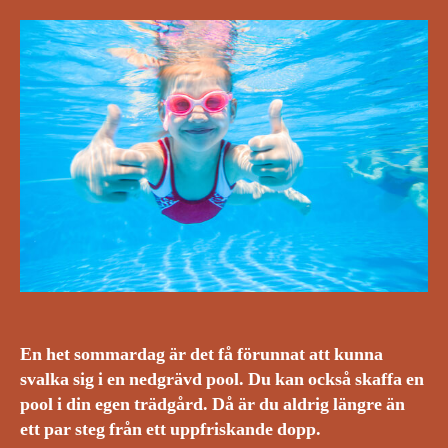
En het sommardag är det få förunnat att kunna
svalka sig i en nedgrävd pool. Du kan också skaffa en
pool i din egen trädgård. Då är du aldrig längre än
ett par steg från ett uppfriskande dopp.