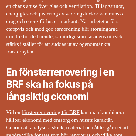
en chans att se över glas och ventilation. Tilläggsrutor,
energiglas och justering av vädringsluckor kan minska
drag och energiförluster markant. När arbetet utförs
etappvis och med god samordning blir störningarna
mindre för de boende, samtidigt som fasadens uttryck
stärks i stället för att suddas ut av ogenomtänkta
fönsterbyten.
En fönsterrenovering i en
BRF ska ha fokus på
långsiktig ekonomi
Vid en
fönsterrenovering för BRF
kan man kombinera
hållbar ekonomi med omsorg om husets karaktär.
Genom att analysera skick, material och ålder går det att
avgöra vilka fönster som bör renoveras och vilka som