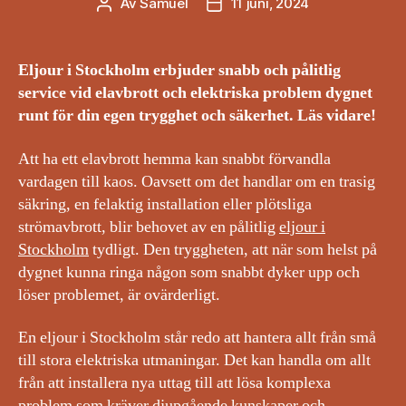
Av
Samuel
11 juni, 2024
Inläggsförfattare
Inläggsdatum
Eljour i Stockholm erbjuder snabb och pålitlig
service vid elavbrott och elektriska problem dygnet
runt för din egen trygghet och säkerhet. Läs vidare!
Att ha ett elavbrott hemma kan snabbt förvandla
vardagen till kaos. Oavsett om det handlar om en trasig
säkring, en felaktig installation eller plötsliga
strömavbrott, blir behovet av en pålitlig
eljour i
Stockholm
tydligt. Den tryggheten, att när som helst på
dygnet kunna ringa någon som snabbt dyker upp och
löser problemet, är ovärderligt.
En eljour i Stockholm står redo att hantera allt från små
till stora elektriska utmaningar. Det kan handla om allt
från att installera nya uttag till att lösa komplexa
problem som kräver djupgående kunskaper och