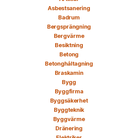
Asbestsanering
Badrum
Bergsprängning
Bergvärme
Besiktning
Betong
Betonghåltagning
Braskamin
Bygg
Byggfirma
Byggsäkerhet
Byggteknik
Byggvärme
Dränering
Elektriker