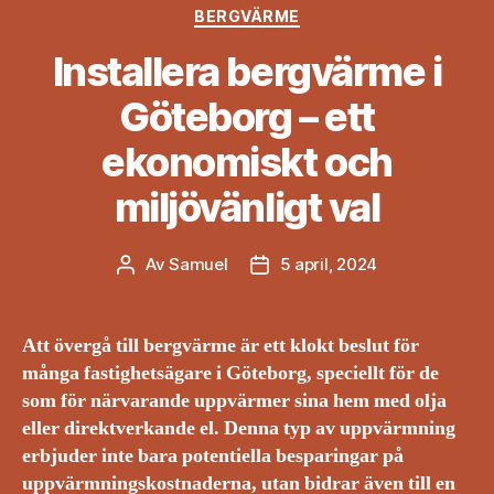
Kategorier
BERGVÄRME
Installera bergvärme i
Göteborg – ett
ekonomiskt och
miljövänligt val
Av
Samuel
5 april, 2024
Inläggsförfattare
Inläggsdatum
Att övergå till bergvärme är ett klokt beslut för
många fastighetsägare i
Göteborg, speciellt för de
som för närvarande uppvärmer sina hem med olja
eller direktverkande el. Denna typ av uppvärmning
erbjuder inte bara potentiella besparingar på
uppvärmningskostnaderna, utan bidrar även till en