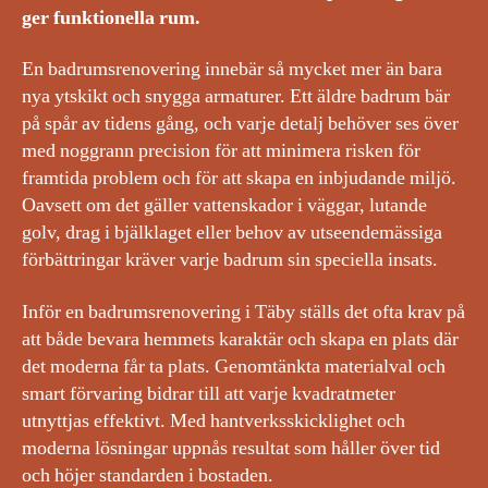
ger funktionella rum.
En badrumsrenovering innebär så mycket mer än bara
nya ytskikt och snygga armaturer. Ett äldre badrum bär
på spår av tidens gång, och varje detalj behöver ses över
med noggrann precision för att minimera risken för
framtida problem och för att skapa en inbjudande miljö.
Oavsett om det gäller vattenskador i väggar, lutande
golv, drag i bjälklaget eller behov av utseendemässiga
förbättringar kräver varje badrum sin speciella insats.
Inför en badrumsrenovering i Täby ställs det ofta krav på
att både bevara hemmets karaktär och skapa en plats där
det moderna får ta plats. Genomtänkta materialval och
smart förvaring bidrar till att varje kvadratmeter
utnyttjas effektivt. Med hantverksskicklighet och
moderna lösningar uppnås resultat som håller över tid
och höjer standarden i bostaden.