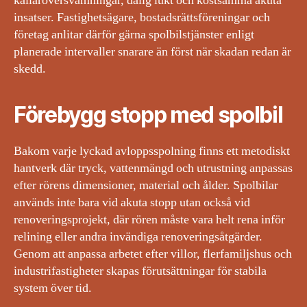
källaröversvämningar, dålig lukt och kostsamma akuta
insatser. Fastighetsägare, bostadsrättsföreningar och
företag anlitar därför gärna spolbilstjänster enligt
planerade intervaller snarare än först när skadan redan är
skedd.
Förebygg stopp med spolbil
Bakom varje lyckad avloppsspolning finns ett metodiskt
hantverk där tryck, vattenmängd och utrustning anpassas
efter rörens dimensioner, material och ålder. Spolbilar
används inte bara vid akuta stopp utan också vid
renoveringsprojekt, där rören måste vara helt rena inför
relining eller andra invändiga renoveringsåtgärder.
Genom att anpassa arbetet efter villor, flerfamiljshus och
industrifastigheter skapas förutsättningar för stabila
system över tid.