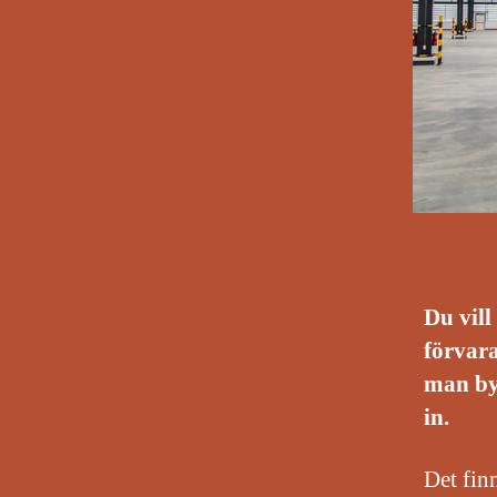
Du vill
förvara
man byg
in.
Det finn