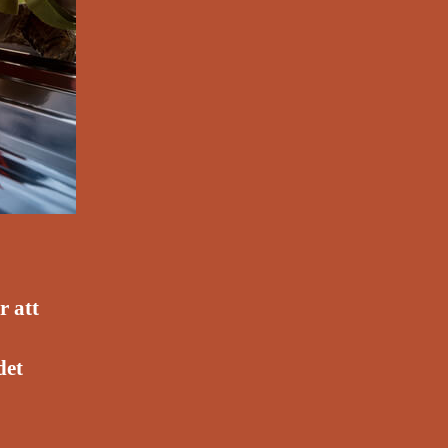
r att
det