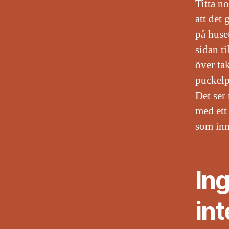
Titta no
att det 
på huse
sidan t
över ta
puckelpi
Det ser 
med ett
som inn
Ing
int