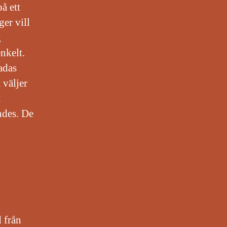
å ett
ger vill
g
nkelt.
kadas
 väljer
t
ndes. De
d från