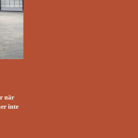
ar när
er inte