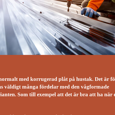
normalt med korrugerad plåt på hustak. Det är fö
nns väldigt många fördelar med den vågformade
ianten. Som till exempel att det är bra att ha när 