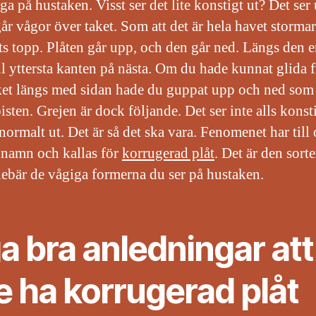
ga på hustaken. Visst ser det lite konstigt ut? Det ser
går vågor över taket. Som att det är hela havet storma
ts topp. Plåten går upp, och den går ned. Längs den 
ill yttersta kanten på nästa. Om du hade kunnat glida 
ket längs med sidan hade du guppat upp och ned som 
sten. Grejen är dock följande. Det ser inte alls konsti
normalt ut. Det är så det ska vara. Fenomenet har till
 namn och kallas för
korrugerad plåt
. Det är den sorte
ebär de vågiga formerna du ser på hustaken.
a bra anledningar att
e ha korrugerad plåt