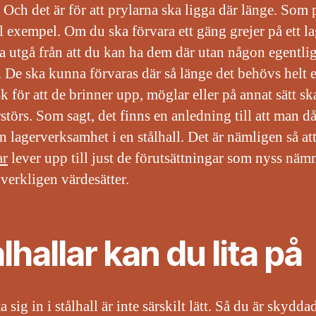
. Och det är för att prylarna ska ligga där länge. Som p
ll exempel. Om du ska förvara ett gäng grejer på ett la
a utgå från att du kan ha dem där utan någon egentli
. De ska kunna förvaras där så länge det behövs helt e
k för att de brinner upp, möglar eller på annat sätt s
rstörs. Som sagt, det finns en anledning till att man då
in lagerverksamhet i en stålhall. Det är nämligen så at
ar
lever upp till just de förutsättningar som nyss näm
verkligen värdesätter.
lhallar kan du lita på
a sig in i stålhall är inte särskilt lätt. Så du är skydda