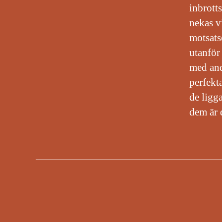
inbrott
nekas v
motsatse
utanför
med and
perfekta
de ligg
dem är 