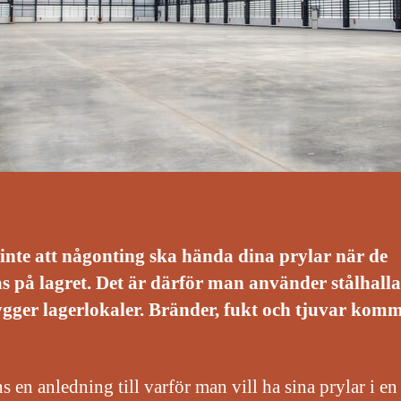
 inte att någonting ska hända dina prylar när de
s på lagret. Det är därför man använder stålhall
ger lagerlokaler. Bränder, fukt och tjuvar komm
s en anledning till varför man vill ha sina prylar i en