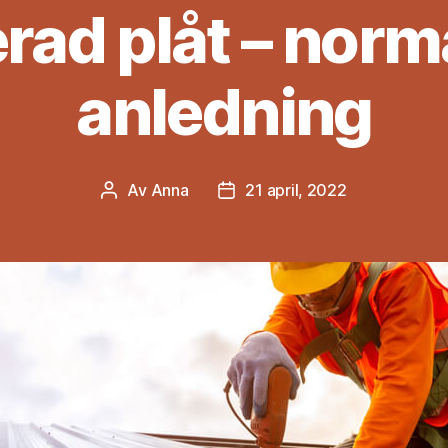
rad plåt – norma
anledning
Av
Anna
21 april, 2022
Inläggsförfattare
Inläggsdatum