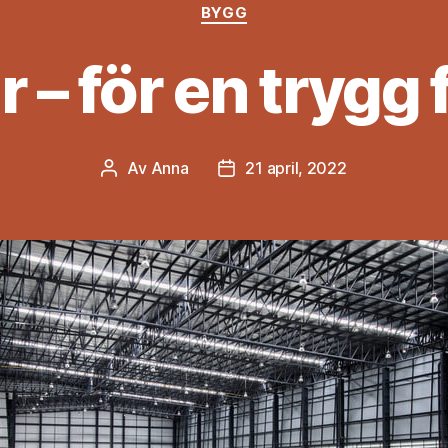
Kategorier
BYGG
r – för en trygg
Av
Anna
21 april, 2022
Inläggsförfattare
Inläggsdatum