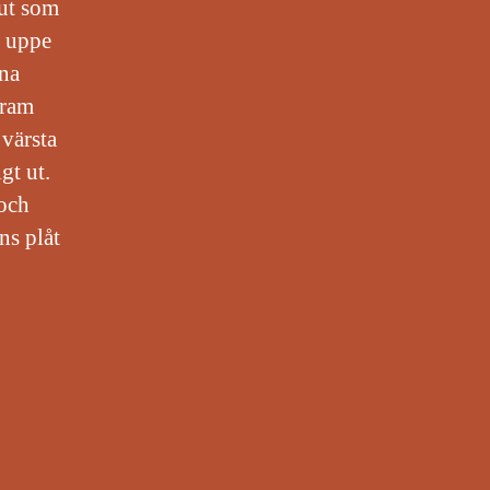
 ut som
r uppe
ena
fram
värsta
gt ut.
 och
ns plåt