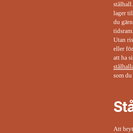
stålhall
lager ti
du gärn
tidsram
Utan ris
eller fö
att ha s
stålhall
som du 
Stå
Att bryt