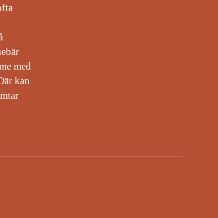
ofta
å
nebär
ymme med
 Där kan
ämtar