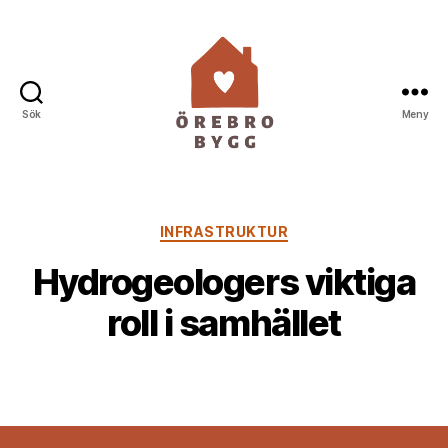
Sök
Meny
Örebro
Bygg
Kategorier
INFRASTRUKTUR
Hydrogeologers viktiga
roll i samhället
Av
henry
5 november, 2024
Inläggsförfattare
Inläggsdatum