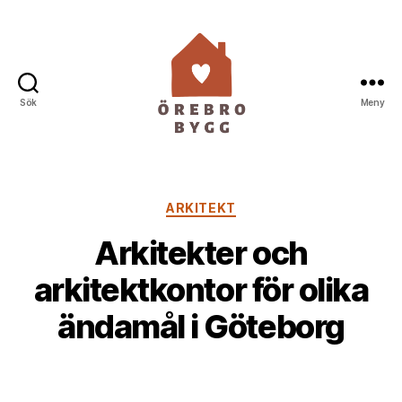
Sök
Meny
Örebro
Bygg
Kategorier
ARKITEKT
Arkitekter och
arkitektkontor för olika
ändamål i Göteborg
Av
henry
14 november, 2024
Inläggsförfattare
Inläggsdatum