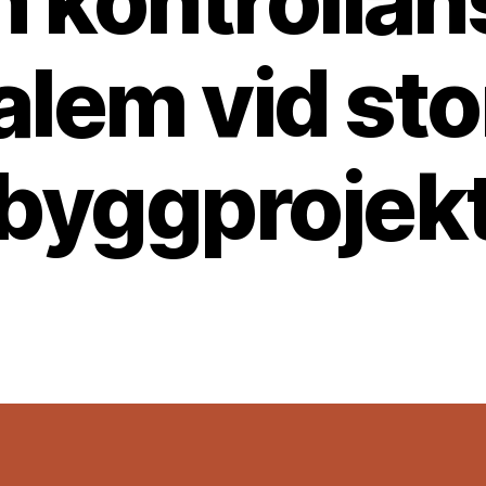
n kontrollans
alem vid sto
byggprojek
Av
harald
30 november, 2025
Inläggsförfattare
Inläggsdatum