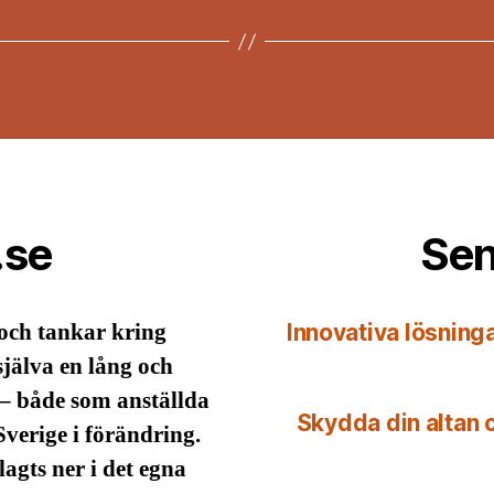
.se
Sen
 och tankar kring
Innovativa lösninga
själva en lång och
– både som anställda
Skydda din altan o
Sverige i förändring.
agts ner i det egna