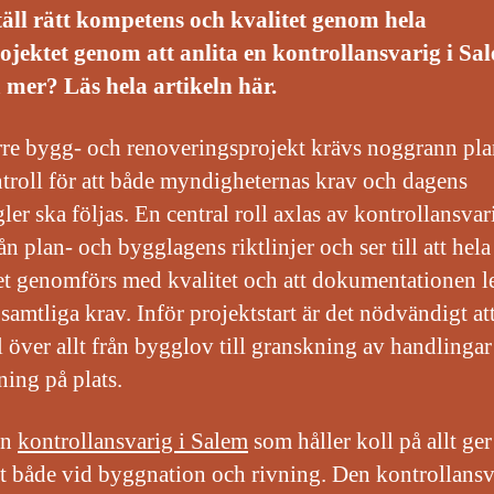
äll rätt kompetens och kvalitet genom hela
jektet genom att anlita en kontrollansvarig i Sal
 mer? Läs hela artikeln här.
rre bygg- och renoveringsprojekt krävs noggrann pla
troll för att både myndigheternas krav och dagens
ler ska följas. En central roll axlas av kontrollansva
ån plan- och bygglagens riktlinjer och ser till att hela
et genomförs med kvalitet och att dokumentationen l
 samtliga krav. Inför projektstart är det nödvändigt at
l över allt från bygglov till granskning av handlinga
ning på plats.
en
kontrollansvarig i Salem
som håller koll på allt ge
t både vid byggnation och rivning. Den kontrollansv