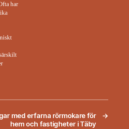
Ofta har
ika
niskt
ärskilt
er
gar med erfarna rörmokare för
→
hem och fastigheter i Täby