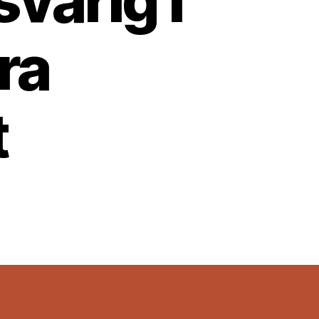
varig i
ra
t