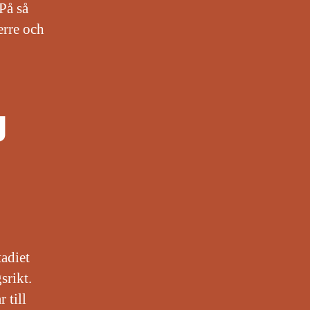
 På så
erre och
g
tadiet
srikt.
 till