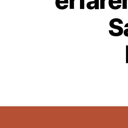
erfare
S