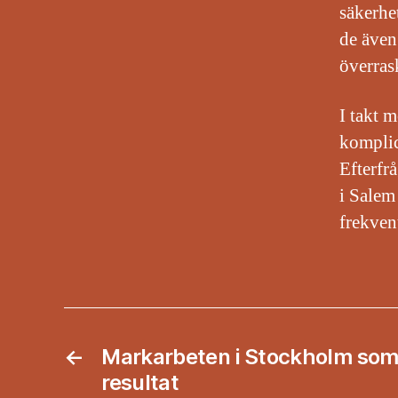
säkerhe
de även
överrask
I takt 
komplic
Efterfr
i Salem
frekven
←
Markarbeten i Stockholm som 
resultat