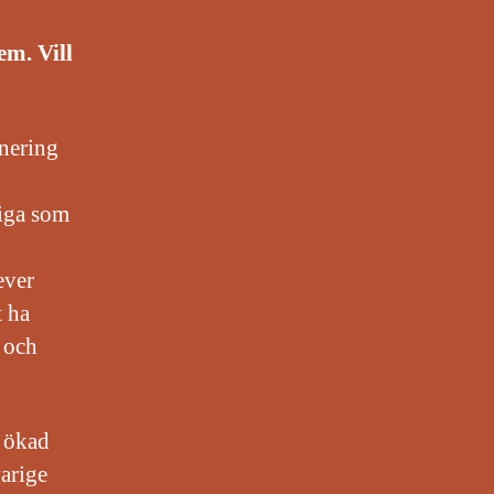
em. Vill
nering
riga som
ever
t ha
r och
r ökad
arige