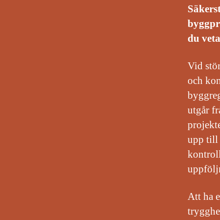
Säkerst
byggpro
du veta
Vid stö
och kon
byggreg
utgår fr
projekt
upp till
kontrol
uppfölj
Att ha 
trygghe