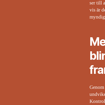
ser till
vis är 
myndigh
Me
bli
fr
Genom a
undvike
Kontroll