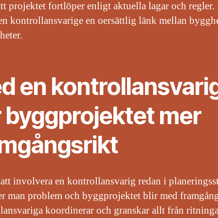
 att projektet fortlöper enligt aktuella lagar och regler.
den kontrollansvarige en oersättlig länk mellan byggh
eter.
d en kontrollansvari
r byggprojektet mer
amgångsrikt
tt involvera en kontrollansvarig redan i planeringss
r man problem och byggprojektet blir med framgång
ansvariga koordinerar och granskar allt från ritningar